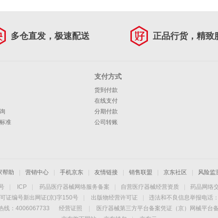
多仓直发，极速配送
正品行货，精致
支付方式
货到付款
在线支付
询
分期付款
标准
公司转账
家帮助
|
营销中心
|
手机京东
|
友情链接
|
销售联盟
|
京东社区
|
风险监
4号
|
ICP
|
药品医疗器械网络服务备案
|
自营医疗器械经营资质
|
药品网络
可证编号新出网证(京)字150号
|
出版物经营许可证
|
违法和不良信息举报电话：40
线：4006067733
经营证照
|
医疗器械第三方平台备案凭证（京）网械平台备字（