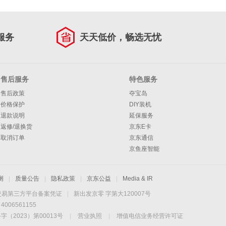
服务
天天低价，畅选无忧
售后服务
特色服务
售后政策
夺宝岛
价格保护
DIY装机
退款说明
延保服务
返修/退换货
京东E卡
取消订单
京东通信
京鱼座智能
测
|
质量公告
|
隐私政策
|
京东公益
|
Media & IR
交易第三方平台备案凭证
|
新出发京零 字第大120007号
06561155
2023）第00013号
|
营业执照
|
增值电信业务经营许可证