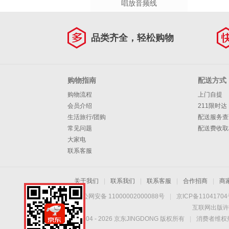
唱放音频线
品类齐全，轻松购物
购物指南
配送方式
购物流程
上门自提
会员介绍
211限时达
生活旅行/团购
配送服务查
常见问题
配送费收取
大家电
联系客服
关于我们
|
联系我们
|
联系客服
|
合作招商
|
商
京公网安备 11000002000088号
|
京ICP备1104170
互联网出版许
Copyright © 2004 -
2026
京东JINGDONG 版权所有
|
消费者维权热